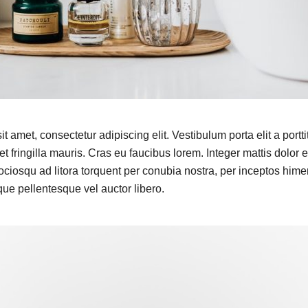
 amet, consectetur adipiscing elit. Vestibulum porta elit a porttit
t fringilla mauris. Cras eu faucibus lorem. Integer mattis dolor e
sociosqu ad litora torquent per conubia nostra, per inceptos him
que pellentesque vel auctor libero.